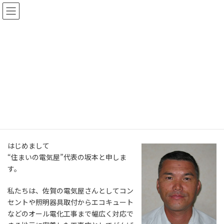
コ
ナ
ン
ビ
テ
ゲ
ン
ー
ツ
シ
へ
ョ
会社案内
ス
ン
キ
に
ッ
移
プ
動
ホーム
会社案内
ごあいさつ
はじめまして
“住まいの電気屋”代表の坂本と申しま
す。
私たちは、佐賀の電気屋さんとしてコン
セントや照明器具取付からエコキュート
などのオール電化工事まで幅広く対応で