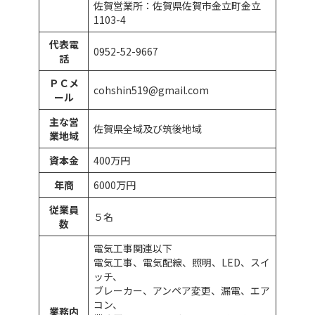
佐賀営業所：佐賀県佐賀市金立町金立
1103-4
代表電
0952-52-9667
話
ＰＣメ
cohshin519@gmail.com
ール
主な営
佐賀県全域及び筑後地域
業地域
資本金
400万円
年商
6000万円
従業員
５名
数
電気工事関連以下
電気工事、電気配線、照明、LED、スイ
ッチ、
ブレーカー、アンペア変更、漏電、エア
コン、
業務内